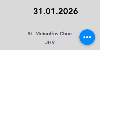
31.01.2026
St. Meinolfus Chor:
JHV
31.01.2026
Tambourcorps: JHV