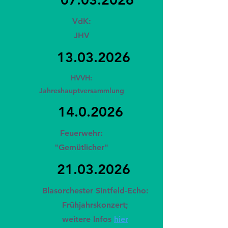
VdK:
JHV
13.03.2026
HVVH:
Jahreshauptversammlung
14.0.2026
Feuerwehr:
"Gemütlicher"
21.03.2026
Blasorchester Sintfeld-Echo:
Frühjahrskonzert;
weitere Infos
hier